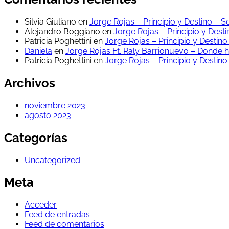
Silvia Giuliano
en
Jorge Rojas – Principio y Destino – S
Alejandro Boggiano
en
Jorge Rojas – Principio y Desti
Patricia Poghettini
en
Jorge Rojas – Principio y Destino
Daniela
en
Jorge Rojas Ft. Raly Barrionuevo – Donde 
Patricia Poghettini
en
Jorge Rojas – Principio y Destino
Archivos
noviembre 2023
agosto 2023
Categorías
Uncategorized
Meta
Acceder
Feed de entradas
Feed de comentarios