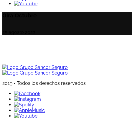
Gira Octubre
Publicado
25 agosto 2022
el
2019 - Todos los derechos reservados